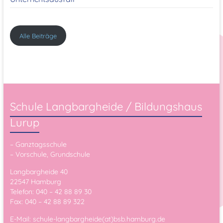
Alle Beiträge
Schule Langbargheide / Bildungshaus
Lurup
– Ganztagsschule
– Vorschule, Grundschule
Langbargheide 40
22547 Hamburg
Telefon: 040 – 42 88 89 30
Fax: 040 – 42 88 89 322
E-Mail: schule-langbargheide(at)bsb.hamburg.de