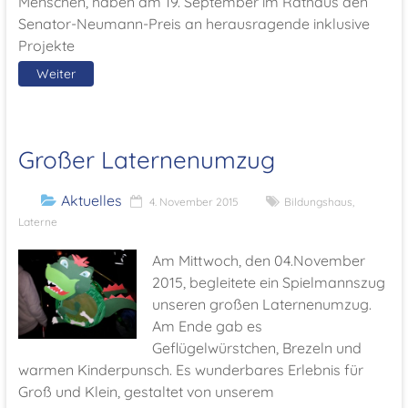
Menschen, haben am 19. September im Rathaus den
Senator-Neumann-Preis an herausragende inklusive
Projekte
Weiter
Großer Laternenumzug
Aktuelles
4. November 2015
Bildungshaus
,
Laterne
Am Mittwoch, den 04.November
2015, begleitete ein Spielmannszug
unseren großen Laternenumzug.
Am Ende gab es
Geflügelwürstchen, Brezeln und
warmen Kinderpunsch. Es wunderbares Erlebnis für
Groß und Klein, gestaltet von unserem