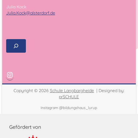
Julia Kock
Julia.Kock@alsterdorf.de
Copyright © 2026
Schule Langbargheide
| Designed by:
prSCHULE
Instagram @bildungshaus_lurup
Gefördert von