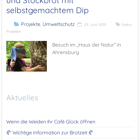
und Stockbrot mit
selbstgemachtem Dip
Projekte
,
Umweltschutz
29. Juni 2015
Natur
,
Projekte
Besuch im „Haus der Natur“ in
Ahrensburg
Aktuelles
Wenn die Weiden ihr Café Glück öffnen
🥐 Wichtige Information zur Brotzeit 🥐