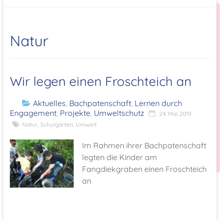
Natur
Wir legen einen Froschteich an
Aktuelles
,
Bachpatenschaft
,
Lernen durch
Engagement
,
Projekte
,
Umweltschutz
24. Mai 2019
Natur
,
Schulgarten
,
Umwelt
Im Rahmen ihrer Bachpatenschaft
legten die Kinder am
Fangdiekgraben einen Froschteich
an