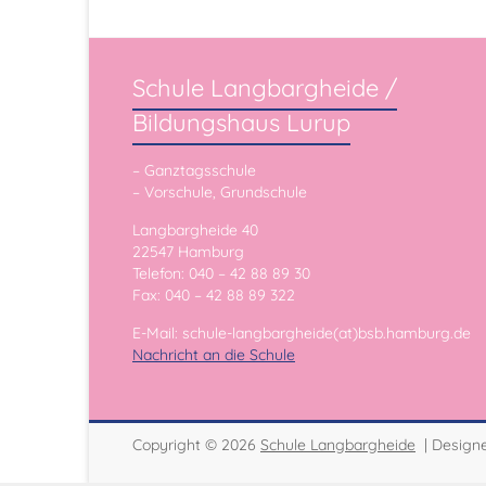
Schule Langbargheide /
Bildungshaus Lurup
– Ganztagsschule
– Vorschule, Grundschule
Langbargheide 40
22547 Hamburg
Telefon: 040 – 42 88 89 30
Fax: 040 – 42 88 89 322
E-Mail: schule-langbargheide(at)bsb.hamburg.de
Nachricht an die Schule
Copyright © 2026
Schule Langbargheide
| Design