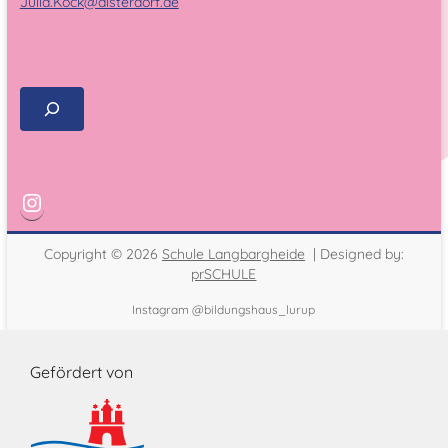
Julia.Kock@alsterdorf.de
Copyright © 2026
Schule Langbargheide
| Designed by:
prSCHULE
Instagram @bildungshaus_lurup
Gefördert von