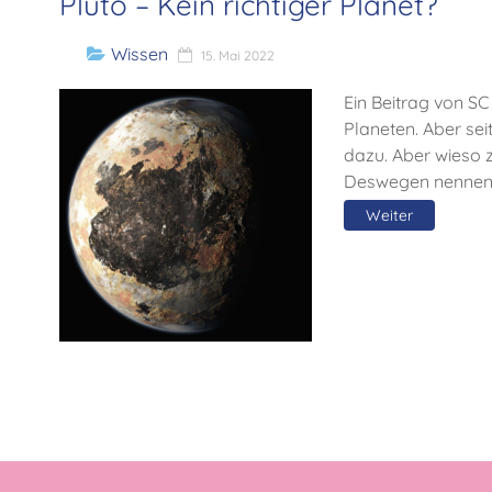
Pluto – Kein richtiger Planet?
Wissen
15. Mai 2022
Ein Beitrag von S
Planeten. Aber sei
dazu. Aber wieso zä
Deswegen nenne
Weiter