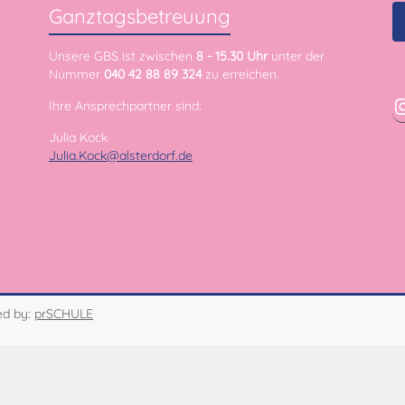
Ganztagsbetreuung
Unsere GBS ist zwischen
8 - 15.30 Uhr
unter der
Nummer
040 42 88 89 324
zu erreichen.
Ihre Ansprechpartner sind:
Julia Kock
Julia.Kock@alsterdorf.de
ed by:
prSCHULE