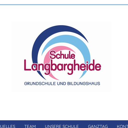
UELLES
TEAM
UNSERE SCHULE
GANZTAG
KONT