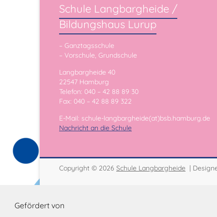
Schule Langbargheide /
Bildungshaus Lurup
– Ganztagsschule
– Vorschule, Grundschule
Langbargheide 40
22547 Hamburg
Telefon: 040 – 42 88 89 30
Fax: 040 – 42 88 89 322
E-Mail: schule-langbargheide(at)bsb.hamburg.de
Nachricht an die Schule
Copyright © 2026
Schule Langbargheide
| Design
Gefördert von